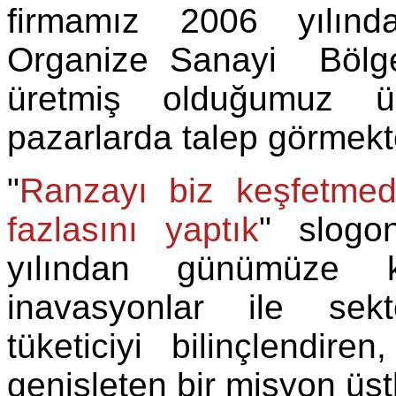
firmamız 2006 yılında 
Organize Sanayi Bölge
üretmiş olduğumuz ür
pazarlarda talep görmekt
"
Ranzayı biz keşfetme
fazlasını yaptık
" slogo
yılından günümüze 
inavasyonlar ile sek
tüketiciyi bilinçlendi
genişleten bir misyon üs